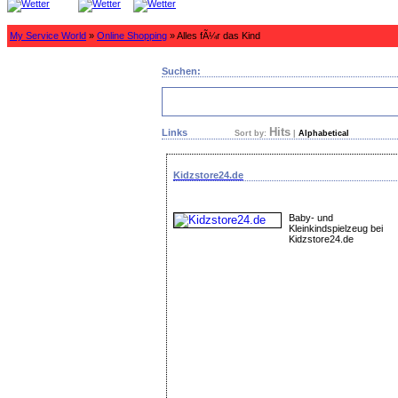
My Service World
»
Online Shopping
» Alles fÃ¼r das Kind
Suchen:
Hits
Links
Sort by:
|
Alphabetical
Kidzstore24.de
Baby- und
Kleinkindspielzeug bei
Kidzstore24.de