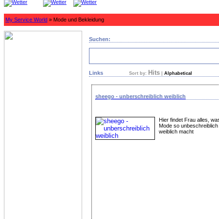
My Service World
» Mode und Bekleidung
Suchen:
Hits
Links
Sort by:
|
Alphabetical
sheego - unberschreiblich weiblich
Hier findet Frau alles, wa
Mode so unbeschreiblich
weiblich macht